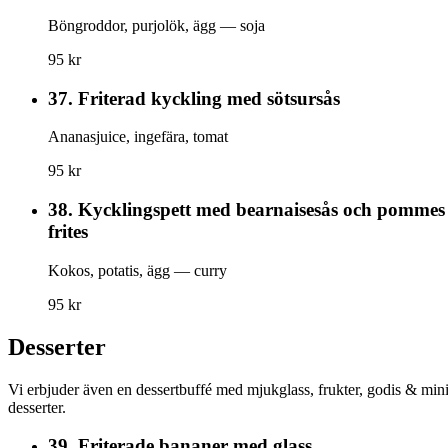
Böngroddor, purjolök, ägg — soja
95 kr
37.
Friterad kyckling med sötsursås
Ananasjuice, ingefära, tomat
95 kr
38.
Kycklingspett med bearnaisesås och pommes
frites
Kokos, potatis, ägg — curry
95 kr
Desserter
Vi erbjuder även en dessertbuffé med mjukglass, frukter, godis & min
desserter.
39.
Friterade bananer med glass