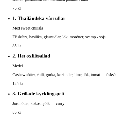
75 kr
1.
Thailändska vårrullar
Med sweet chilisås
Fläskfärs, basilika, glasnudlar, lök, morötter, svamp - soja
85 kr
2.
Het oxfilésallad
Medel
Cashewnötter, chili, gurka, koriander, lime, lök, tomat — fiskså
125 kr
3.
Grillade kycklingspett
Jordnötter, kokosmjölk — curry
85 kr