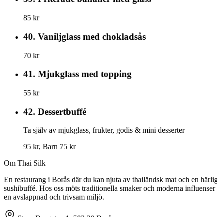
85 kr
40.
Vaniljglass med chokladsås
70 kr
41.
Mjukglass med topping
55 kr
42.
Dessertbuffé
Ta själv av mjukglass, frukter, godis & mini desserter
95 kr, Barn 75 kr
Om Thai Silk
En restaurang i Borås där du kan njuta av thailändsk mat och en härli
sushibuffé. Hos oss möts traditionella smaker och moderna influenser 
en avslappnad och trivsam miljö.