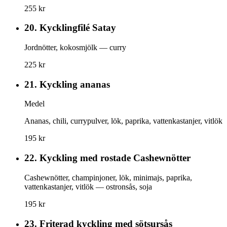
255 kr
20.
Kycklingfilé Satay
Jordnötter, kokosmjölk — curry
225 kr
21.
Kyckling ananas
Medel
Ananas, chili, currypulver, lök, paprika, vattenkastanjer, vitlök
195 kr
22.
Kyckling med rostade Cashewnötter
Cashewnötter, champinjoner, lök, minimajs, paprika,
vattenkastanjer, vitlök — ostronsås, soja
195 kr
23.
Friterad kyckling med sötsursås